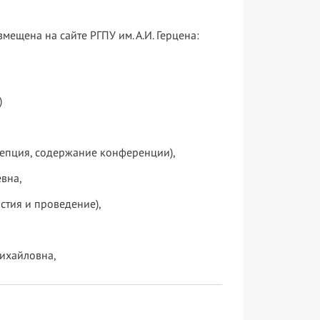
щена на сайте РГПУ им. А.И. Герцена:
)
епция, содержание конференции),
вна,
стия и проведение),
ихайловна,