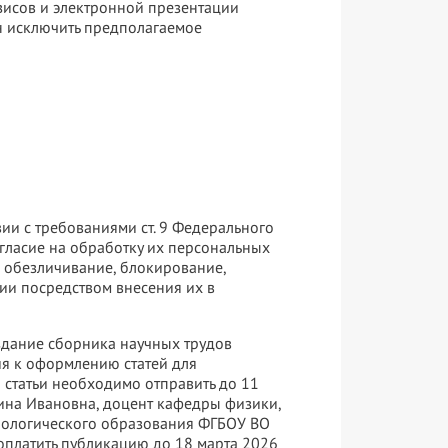
езисов и электронной презентации
н исключить предполагаемое
вии с требованиями ст. 9 Федерального
огласие на обработку их персональных
, обезличивание, блокирование,
ии посредством внесения их в
здание сборника научных трудов
ия к оформлению статей для
статьи необходимо отправить до 11
ина Ивановна, доцент кафедры физики,
нологического образования ФГБОУ ВО
я оплатить публикацию до 18 марта 2026