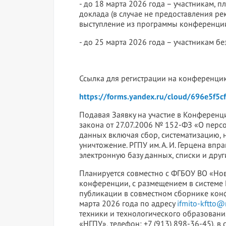
- до 18 марта 2026 года – участникам,
доклада (в случае не предоставления р
выступление из программы конференции
- до 25 марта 2026 года – участникам бе
Ссылка для регистрации на конференци
https://forms.yandex.ru/cloud/696e5f5
Подавая Заявку на участие в Конференци
закона от 27.07.2006 № 152-ФЗ «О персо
данных включая сбор, систематизацию, 
уничтожение. РГПУ им. А. И. Герцена в
электронную базу данных, списки и дру
Планируется совместно с ФГБОУ ВО «Но
конференции, с размещением в системе 
публикации в совместном сборнике кон
марта 2026 года по адресу
ifmito-kftto@
техники и технологического образован
«НГПУ», телефон: +7 (913) 898-36-45), 