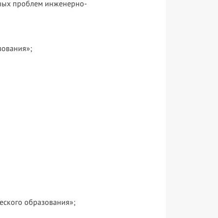
ьных проблем инженерно-
зования»;
еского образования»;