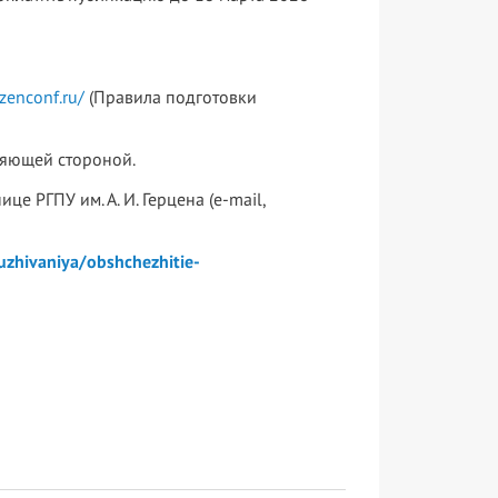
rzenconf.ru/
(Правила подготовки
ляющей стороной.
е РГПУ им. А. И. Герцена (e-mail,
uzhivaniya/obshchezhitie-