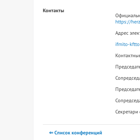
Контакты
Официальна
https://her
Адрес эле
ifmito-kft
Контактные
Председат
Сопредседа
Председате
Сопредседа
Секретари
⇐ Список конференций