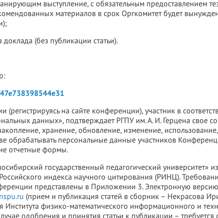
 планирующим выступление, с обязательным предоставлением т
екомендованных материалов в срок Оргкомитет будет вынужде
);
з доклада (без публикации статьи).
ю:
cf47e738398544e31
и (регистрируясь на сайте конференции), участник в соответст
нальных данных», подтверждает РГПУ им. А. И. Герцена свое с
накопление, хранение, обновление, изменение, использование
праве обрабатывать персональные данные участников Конференц
гие отчетные формы.
восибирский государственный педагогический университет» и
Российского индекса научного цитирования (РИНЦ). Требован
ференции представлены в Приложении 3. Электронную версию 
nspu.ru
(прием и публикация статей в сборник – Некрасова Ир
ия Института физико-математического информационного и тех
в случае одобрения и принятия статьи к публикации – требуетс