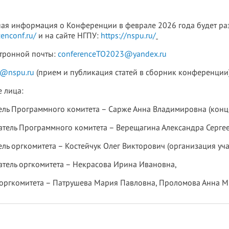
я информация о Конференции в феврале 2026 года будет разме
zenconf.ru/
и на сайте НГПУ:
https://nspu.ru/
ктронной почты:
conferenceTO2023@yandex.ru
to@nspu.ru
(прием и публикация статей в сборник конференции
 лица:
ель Программного комитета – Сарже Анна Владимировна (конц
тель Программного комитета – Верещагина Александра Сергее
ль оргкомитета – Костейчук Олег Викторович (организация уча
тель оргкомитета – Некрасова Ирина Ивановна,
 оргкомитета – Патрушева Мария Павловна, Проломова Анна М