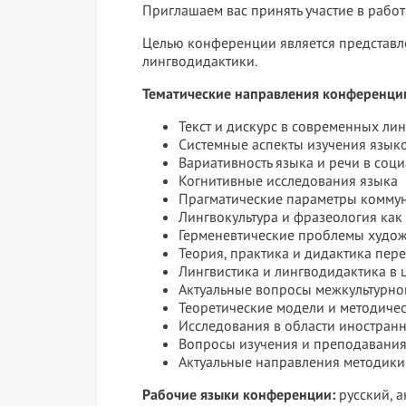
Приглашаем вас принять участие в рабо
Целью конференции является представл
лингводидактики.
Тематические направления конференци
Текст и дискурс в современных ли
Системные аспекты изучения язык
Вариативность языка и речи в соц
Когнитивные исследования языка
Прагматические параметры комму
Лингвокультура и фразеология как
Герменевтические проблемы худож
Теория, практика и дидактика пер
Лингвистика и лингводидактика в
Актуальные вопросы межкультурн
Теоретические модели и методиче
Исследования в области иностранн
Вопросы изучения и преподавания
Актуальные направления методики
Рабочие языки конференции:
русский, а