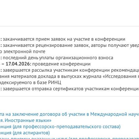
:
заканчивается прием заявок на участие в конференции
:
заканчивается рецензирование заявок, авторы получают ув
о электронной почте
:
последний день уплаты организационного взноса
 – 17.04.2026:
проведение конференции
:
завершается рассылка участникам конференции рекомендац
ания материалов доклада в выпусках журнала «Исследования 
ндексируемого в базе РИНЦ
:
завершается отправка сертификатов участникам конференци
та на заключение договора об участии в Международной нау
ия. Иностранные языки»
нция (для профессорско-преподавательского состава)
нция (для аспирантов)
дачи-приемки оказанных услуг (для профессорско-преподавате