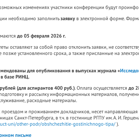
озможных изменениях участники конференции будут проинф
нции необходимо заполнить
заявку
в электронной форме. Форма
имаются
до 05 февраля 2026 г.
ты оставляют за собой право отклонить заявки, не соответс
 позже установленного срока, а также присланные на электр
мендованы для опубликования в выпусках журнала «
Исследо
 в базе РИНЦ.
рублей (для аспирантов 400 руб.)
. Оплата осуществляется
до 2
 подготовку и рассылку информационных материалов, получен
служивание, расходные материалы.
 проездом и проживанием докладчиков, несет направляющая 
цах Санкт-Петербурга, в т.ч. в гостинице РГПУ им. А. И. Герцен
ruct-uni/other-podr/obshchezhitie-gostinichnogo-tipa/
).
онном письме