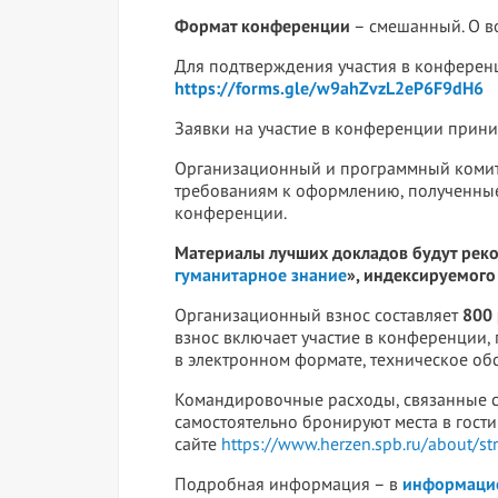
Формат конференции
– смешанный. О в
Для подтверждения участия в конфере
https://forms.gle/w9ahZvzL2eP6F9dH6
Заявки на участие в конференции прин
Организационный и программный комите
требованиям к оформлению, полученные
конференции.
Материалы лучших докладов будут реко
гуманитарное знание
», индексируемого
Организационный взнос составляет
800 
взнос включает участие в конференции,
в электронном формате, техническое об
Командировочные расходы, связанные с
самостоятельно бронируют места в гостини
сайте
https://www.herzen.spb.ru/about/st
Подробная информация – в
информаци