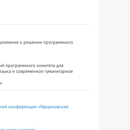
едомление о решении программного
ий программного комитета для
языка и современное гуманитарное
и
чной конференции «Герценовские
льского состава)