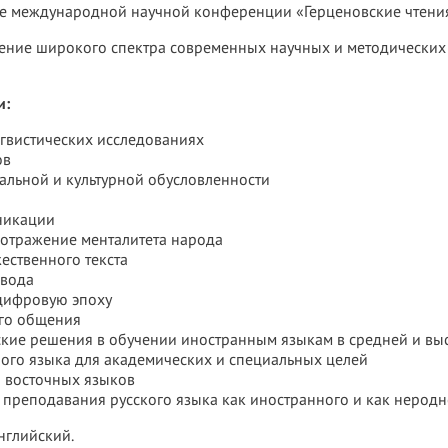
те международной научной конференции «Герценовские чтения
ение широкого спектра современных научных и методических 
и:
нгвистических исследованиях
ов
иальной и культурной обусловленности
никации
 отражение менталитета народа
ественного текста
евода
 цифровую эпоху
ого общения
ские решения в обучении иностранным языкам в средней и в
ого языка для академических и специальных целей
 восточных языков
 преподавания русского языка как иностранного и как неродн
нглийский.