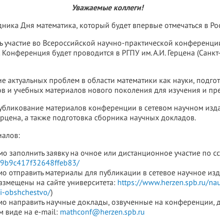
Уважаемые коллеги!
дника Дня математика, который будет впервые отмечаться в Р
ять участие во Всероссийской научно-практической конференц
.
Конференция будет проводится в РГПУ им. А.И. Герцена (Санкт-
 актуальных проблем в области математики как науки, подгот
в и учебных материалов нового поколения для изучения и пр
убликование материалов конференции в сетевом научном изд
Герцена, а также подготовка сборника научных докладов.
иалов:
о заполнить заявку на очное или дистанционное участие по с
bb9b9c417f32648ffeb83/
мо отправить материалы для публикации в сетевое научное из
размещены на сайте университета:
https://www.herzen.spb.ru/na
i-obshchestvo/
)
мо направить научные доклады, озвученные на конференции, 
 виде на e-mail:
mathconf@herzen.spb.ru