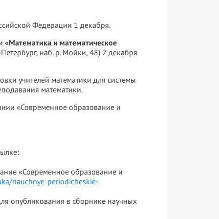
оссийской Федерации 1 декабря.
ии
«Математика и математическое
Петербург, наб. р. Мойки, 48) 2 декабря
овки учителей математики для системы
еподавания математики.
ании «Современное образование и
сылке:
дание «Современное образование и
uka/nauchnye-periodicheskie-
для опубликования в сборнике научных