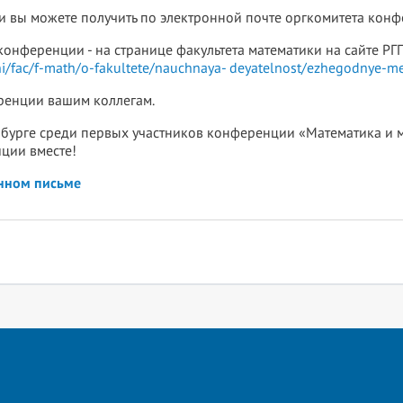
 вы можете получить по электронной почте оргкомитета кон
нференции - на странице факультета математики на сайте РГПУ 
ni/fac/f-math/o-fakultete/nauchnaya-
deyatelnost/ezhegodnye-mer
енции вашим коллегам.
рбурге среди первых участников конференции «Математика и 
ции вместе!
ном письме