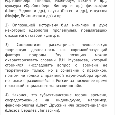
(Фрейденберг, Тынянов, Эйхенбаум, Бахтин и др.),
культуры (Фрейденберг, Виппер и др.), философии
(Шпет, Радлов и др.), науки (Гессен и др.), искусства
(Иоффе, Войтинская и др.) и пр.
2) Оппозицией историзму был нигилизм в духе
некоторых идеологов пролеткульта, предлагавших
отказаться от старой культуры.
3) Социологизм рассматривал человеческую
творческую деятельность как «времяобразующий
фактор» природы. Эту позицию можно
охарактеризовать словами В.Н. Муравьева, который
стремился «исследовать вопрос о времени не
теоретически только, но в сочетании с практикой,
притом не только с практикой научно-лабораторной,
но также с развившейся в России за последнее время
практикой социально-организационной».
4) Наконец, это субъективистские теории времени,
сосредоточенные на индивидууме, например,
феноменология (Шпет, Друскин) или экзистенциализм
(Шестов, Бердяев, Липавский).