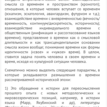
смысла со временем и пространством (хронотоп);
отношения, в которые человек вступает со временем
(эскапизм, эсхатология, авангардизм, футуризм и т.д.);
взаимодействие времени с вневременностью (вечность/
временность, континуум/дискретность, историчность);
взаимодействие индивидуального времени с
общественным (унификация и рассогласование языков
времени); представление о времени как о смысловой
длительности и как трансцендентальном основании
смысла жизни вообще; понимание времени как формы
идентичности («свое» и «чужое» время). В целом,
ставится задача понять человека в своем времени и
время, исходя из культурной ситуации человека.
Схематично можно выделить следующие парадигмы, в
которые укладываются размышления о времени
рассматриваемой исторической эпохи:
1) Это обращение к истории для переосмысления
прошлого опыта с новых методологических и
мировоззренческих позиций, например, в истории
языка (Марр, Якубинский и др), литературы